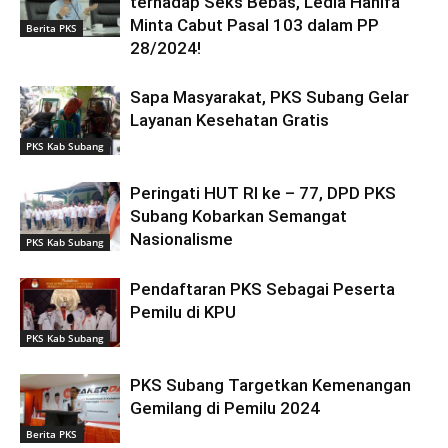
terhadap Seks Bebas, Ledia Hanifa
Minta Cabut Pasal 103 dalam PP
Berita PKS
28/2024!
Sapa Masyarakat, PKS Subang Gelar
Layanan Kesehatan Gratis
PKS Kab Subang
Peringati HUT RI ke – 77, DPD PKS
Subang Kobarkan Semangat
Nasionalisme
PKS Kab Subang
Pendaftaran PKS Sebagai Peserta
Pemilu di KPU
PKS Kab Subang
PKS Subang Targetkan Kemenangan
Gemilang di Pemilu 2024
Berita PKS