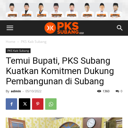
Home
PKS Kab Subang
PKS Kab Subang
Temui Bupati, PKS Subang
Kuatkan Komitmen Dukung
Pembangunan di Subang
By
admin
-
05/10/2022
1360
0