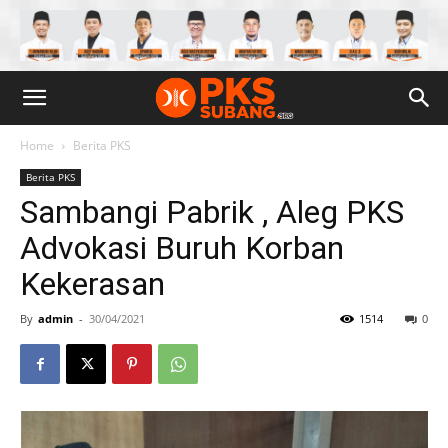
Home
Berita PKS
Berita PKS
Sambangi Pabrik , Aleg PKS
Advokasi Buruh Korban
Kekerasan
By
admin
-
30/04/2021
1514
0