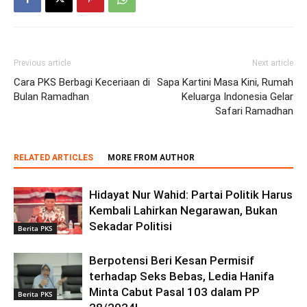
Previous article
Next article
Cara PKS Berbagi Keceriaan di
Sapa Kartini Masa Kini, Rumah
Bulan Ramadhan
Keluarga Indonesia Gelar
Safari Ramadhan
RELATED ARTICLES
MORE FROM AUTHOR
Hidayat Nur Wahid: Partai Politik Harus
Kembali Lahirkan Negarawan, Bukan
Sekadar Politisi
Berita PKS
Berpotensi Beri Kesan Permisif
terhadap Seks Bebas, Ledia Hanifa
Minta Cabut Pasal 103 dalam PP
Berita PKS