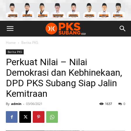
Home
Berita PKS
Berita PKS
Perkuat Nilai – Nilai
Demokrasi dan Kebhinekaan,
DPD PKS Subang Siap Jalin
Kemitraan
By
admin
-
03/06/2021
1637
0