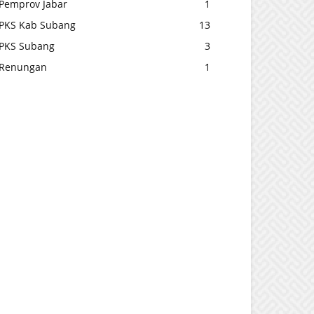
Pemprov Jabar
1
PKS Kab Subang
13
PKS Subang
3
Renungan
1