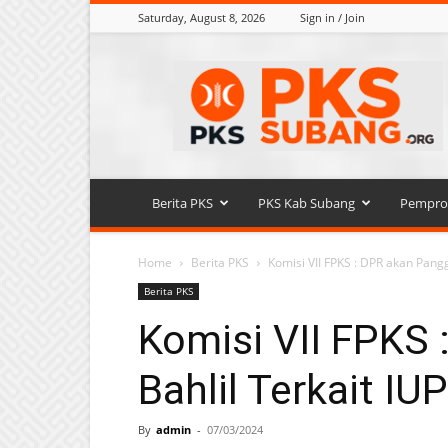
Saturday, August 8, 2026
Sign in / Join
PKS
KAB
SUBANG
Berita PKS
PKS Kab Subang
Pemprov
Home
Berita PKS
Komisi VII FPKS : DPR akan Panggi
Berita PKS
Komisi VII FPKS 
Bahlil Terkait IUP
By
admin
-
07/03/2024