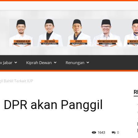
 Jabar
Kiprah Dewan
Renungan
l Bahlil Terkait IUP
R
: DPR akan Panggil
1643
0